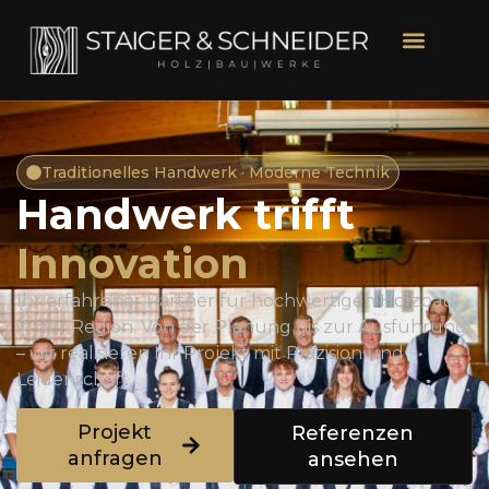
Traditionelles Handwerk · Moderne Technik
Handwerk trifft
Innovation
Ihr erfahrener Partner für hochwertigen Holzbau
in der Region. Von der Planung bis zur Ausführung
– wir realisieren Ihr Projekt mit Präzision und
Leidenschaft.
Projekt
Referenzen
anfragen
ansehen