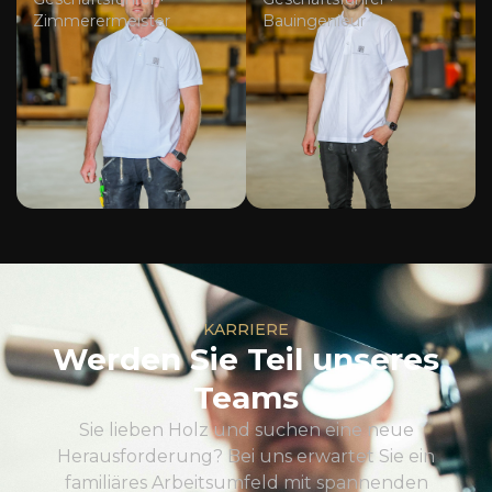
Zimmerermeister
Bauingenieur
KARRIERE
Werden Sie Teil unseres
Teams
Sie lieben Holz und suchen eine neue
Herausforderung? Bei uns erwartet Sie ein
familiäres Arbeitsumfeld mit spannenden