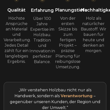
Qualität
Planungstiefe
Nachhaltigke
Erfahrung
Höchste
Von der
Holz als
Über 100
Ansprüche
ersten
natürlicher
Jahre
an Material
Skizze bis
Baustoff. Wir
Expertise im
und
zum
bauen für
Holzbau.
Verarbeitung.
fertigen
heute und
Tradition
Jedes Detail
Projekt –
denken an
und
zählt für ein
präzise
morgen.
Innovation in
langlebiges
Planung für
perfekter
Ergebnis.
reibungslose
Balance.
Umsetzung.
„Wir verstehen Holzbau nicht nur als
Handwerk, sondern als
Verantwortung
–
gegenüber unseren Kunden, der Region und
der Umwelt.“