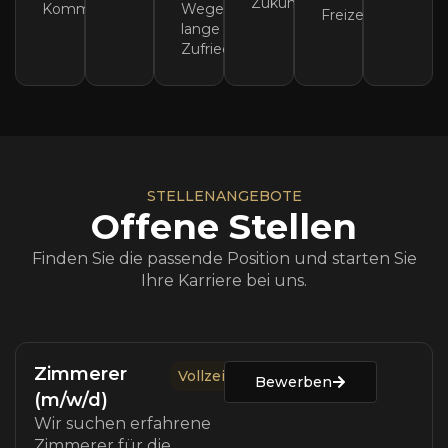
Zukunft.
Kommunikation.
Wege,
Freizeit.
lange
Zufriedenheit.
STELLENANGEBOTE
Offene Stellen
Finden Sie die passende Position und starten Sie
Ihre Karriere bei uns.
Zimmerer
Vollzeit
Bewerben
(m/w/d)
Wir suchen erfahrene
Zimmerer für die