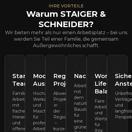
IHRE VORTEILE
Warum STAIGER &
SCHNEIDER?
Wir bieten mehr als nur einen Arbeitsplatz – bei uns
werden Sie Teil einer Familie, die gemeinsam
Außergewöhnliches schafft.
Starkes
Moderne
Regionale
Nachhaltigkeit
Work-
Siche
Team
Ausstattung
Projekte
Life-
Anst
Arbeiten
Balance
mit
Familiäres
Hochwertige
Abwechslungsreiche
Unbefri
dem
Arbeitsumfeld
Werkzeuge
Projekte
Verträg
Faire
natürlichsten
mit
und
in
und
Arbeitszeiten
Baustoff
flachen
Maschinen
der
langfris
und
für
Hierarchien
für
Region
Perspek
Wertschätzung
eine
und
professionelles
–
für
grünere
offener
Arbeiten.
kurze
Ihre